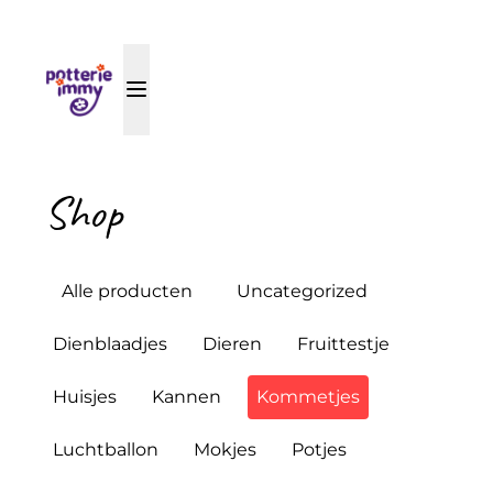
Shop
Alle producten
Uncategorized
Dienblaadjes
Dieren
Fruittestje
Huisjes
Kannen
Kommetjes
Luchtballon
Mokjes
Potjes