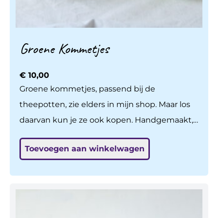
Groene Kommetjes
€
10,00
Groene kommetjes, passend bij de
theepotten, zie elders in mijn shop. Maar los
daarvan kun je ze ook kopen. Handgemaakt,
gedraaid op de draaischijf, gebakken en
Toevoegen aan winkelwagen
geglazuurd op 1140 graden. Naturel glanzend
van binnen. Een feestje om te gebruiken!