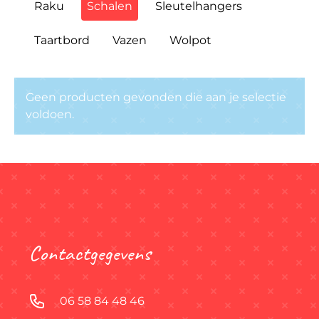
Raku
Schalen
Sleutelhangers
Taartbord
Vazen
Wolpot
Geen producten gevonden die aan je selectie
voldoen.
Contactgegevens
06 58 84 48 46