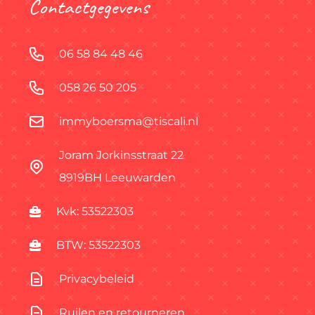
Contactgegevens
06 58 84 48 46
058 26 50 205
immyboersma@tiscali.nl
Joram Jorkinsstraat 22
8919BH Leeuwarden
Kvk: 53522303
BTW: 53522303
Privacybeleid
Ruilen en retourneren