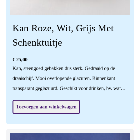
Kan Roze, Wit, Grijs Met
Schenktuitje
€
25,00
Kan, steengoed gebakken dus sterk. Gedraaid op de
draaischijf. Mooi overlopende glazuren. Binnenkant
transparant geglazuurd. Geschikt voor drinken, bv. water,
melk, wijn; voedselveilig. Ook leuk om bloemen in te
Toevoegen aan winkelwagen
zetten, of nog leuker zonder iets? Vaatwasbestendig. Prijs
is per stuk. Hoogte is 20 cm. (zie andere item: hoogte is
daar 18 cm.)