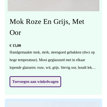
Mok Roze En Grijs, Met
Oor
€
15,00
Handgemaakte mok, sterk, steengoed gebakken (dwz op
hoge temperatuur). Mooi geglazuurd met in elkaar
lopende glazuren: roze, wit, grijs. Stevig oor, houdt lekker
vast. Vaatwasbestendig. Prijs per stuk. Hoogte 7 cm,
Toevoegen aan winkelwagen
doorsnede (in het midden) 9 cm.