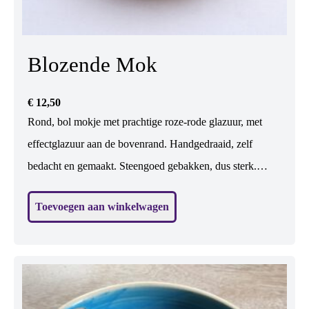
Blozende Mok
€
12,50
Rond, bol mokje met prachtige roze-rode glazuur, met
effectglazuur aan de bovenrand. Handgedraaid, zelf
bedacht en gemaakt. Steengoed gebakken, dus sterk.
Vaatwasbestendig. De ronde vorm ligt prettig in de hand.
Toevoegen aan winkelwagen
Geschikt voor koffie en thee, maar ook leuk voor wijn,
toetje, soep... H: 7,5 cm, br: 8,5 cm.