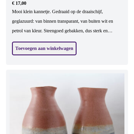
€
17,00
Mooi klein kannetje. Gedraaid op de draaischijf,
geglazuurd: van binnen transparant, van buiten wit en
petrol van kleur. Steengoed gebakken, dus sterk en
waterdicht. Vaatwasbestendig. Geschikt voor etenswaren:
Toevoegen aan winkelwagen
water, melk, wijn. Maar er kan ook een klein boeketje in.
En zonder iets is het het allermooist 😉 H: 12 cm, br: 12
cm (excl. oor)