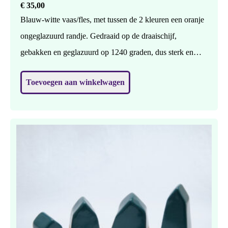
€
35,00
Blauw-witte vaas/fles, met tussen de 2 kleuren een oranje
ongeglazuurd randje. Gedraaid op de draaischijf,
gebakken en geglazuurd op 1240 graden, dus sterk en
waterdicht. Geschikt voor bloemen of 1 bloem, maar
Toevoegen aan winkelwagen
zonder nog mooier ? H: 25 cm, br: 11 cm.