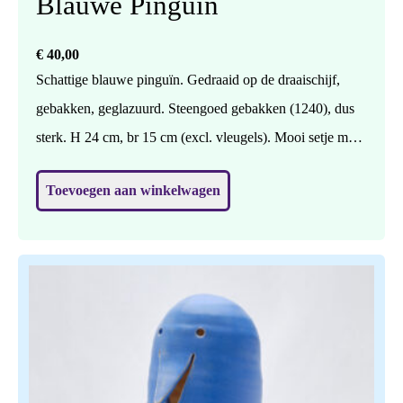
Blauwe Pinguïn
€
40,00
Schattige blauwe pinguïn. Gedraaid op de draaischijf,
gebakken, geglazuurd. Steengoed gebakken (1240), dus
sterk. H 24 cm, br 15 cm (excl. vleugels). Mooi setje met
de andere blauwe pinguïn (zie elders in de shop).
Toevoegen aan winkelwagen