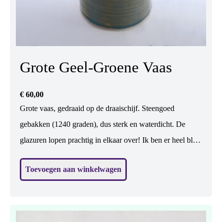
Grote Geel-Groene Vaas
€
60,00
Grote vaas, gedraaid op de draaischijf. Steengoed
gebakken (1240 graden), dus sterk en waterdicht. De
glazuren lopen prachtig in elkaar over! Ik ben er heel blij
mee. In het geel zijn hartjes uitgespaard met was. Er
Toevoegen aan winkelwagen
kunnen bloemen in. (Maar mss nog mooier zonder.... ?)
H: 24,5 cm, br: 13 cm.