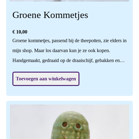
Groene Kommetjes
€
10,00
Groene kommetjes, passend bij de theepotten, zie elders in
mijn shop. Maar los daarvan kun je ze ook kopen.
Handgemaakt, gedraaid op de draaischijf, gebakken en
geglazuurd op 1140 graden. Naturel glanzend van binnen.
Toevoegen aan winkelwagen
Een feestje om te gebruiken!