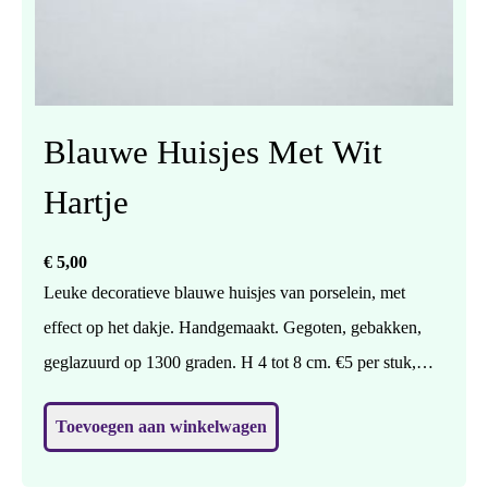
Blauwe Huisjes Met Wit
Hartje
€
5,00
Leuke decoratieve blauwe huisjes van porselein, met
effect op het dakje. Handgemaakt. Gegoten, gebakken,
geglazuurd op 1300 graden. H 4 tot 8 cm. €5 per stuk,
geef in een berichtje even aan of je huisje 1,2 of 3 wilt.
Toevoegen aan winkelwagen