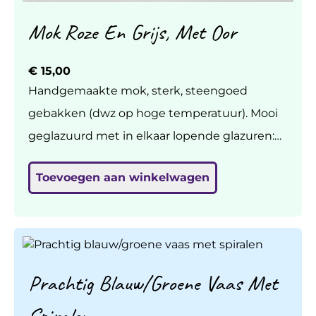
Mok Roze En Grijs, Met Oor
€
15,00
Handgemaakte mok, sterk, steengoed
gebakken (dwz op hoge temperatuur). Mooi
geglazuurd met in elkaar lopende glazuren:
roze, wit, grijs. Stevig oor, houdt lekker vast.
Toevoegen aan winkelwagen
Vaatwasbestendig. Prijs per stuk. Hoogte 7
cm, doorsnede (in het midden) 9 cm.
Prachtig Blauw/groene Vaas Met
Spiralen