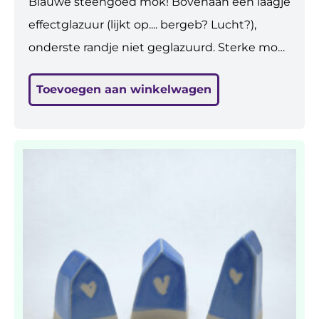
Blauwe steengoed mok! Bovenaan een laagje
effectglazuur (lijkt op.... bergeb? Lucht?),
onderste randje niet geglazuurd. Sterke mok.
Lekker om je handen er omheen te doen.
Toevoegen aan winkelwagen
Zachte vorm, mooie blauwe kleur.
Vaatwasbestendig. H: 8,5 cm.