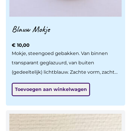
Blauw Mokje
€
10,00
Mokje, steengoed gebakken. Van binnen
transparant geglazuurd, van buiten
(gedeeltelijk) lichtblauw. Zachte vorm, zachte
kleur. Vaatwasbestendig, sterk.
Toevoegen aan winkelwagen
Handgedraaid, zelf bedacht en gemaakt, ook
het glazuur zelf ontwikkeld. H: 7,5 cm, br: 8
cm.