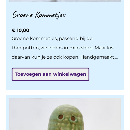
Groene Kommetjes
€
10,00
Groene kommetjes, passend bij de
theepotten, zie elders in mijn shop. Maar los
daarvan kun je ze ook kopen. Handgemaakt,
gedraaid op de draaischijf, gebakken en
Toevoegen aan winkelwagen
geglazuurd op 1140 graden. Naturel glanzend
van binnen. Een feestje om te gebruiken!