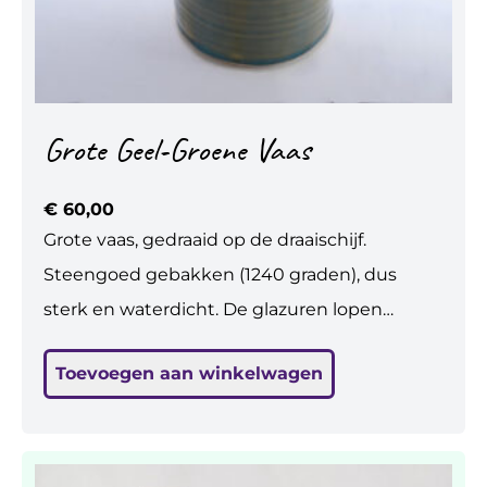
Grote Geel-Groene Vaas
€
60,00
Grote vaas, gedraaid op de draaischijf.
Steengoed gebakken (1240 graden), dus
sterk en waterdicht. De glazuren lopen
prachtig in elkaar over! Ik ben er heel blij mee.
Toevoegen aan winkelwagen
In het geel zijn hartjes uitgespaard met was.
Er kunnen bloemen in. (Maar mss nog mooier
zonder.... ?) H: 24,5 cm, br: 13 cm.