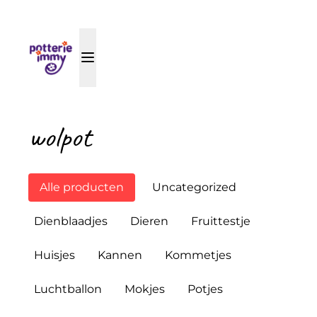
wolpot
Alle producten
Uncategorized
Dienblaadjes
Dieren
Fruittestje
Huisjes
Kannen
Kommetjes
Luchtballon
Mokjes
Potjes