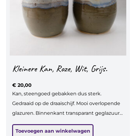
Kleinere Kan, Roze, Wit, Grijs.
€
20,00
Kan, steengoed gebakken dus sterk.
Gedraaid op de draaischijf. Mooi overlopende
glazuren. Binnenkant transparant geglazuurd.
Geschikt voor drinken, bv. water, melk, wijn;
Toevoegen aan winkelwagen
voedselveilig. Ook leuk om bloemen in te