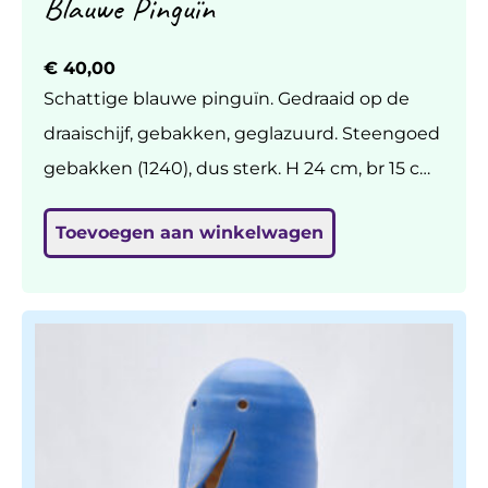
Blauwe Pinguïn
€
40,00
Schattige blauwe pinguïn. Gedraaid op de
draaischijf, gebakken, geglazuurd. Steengoed
gebakken (1240), dus sterk. H 24 cm, br 15 cm
(excl. vleugels). Mooi setje met de andere
Toevoegen aan winkelwagen
blauwe pinguïn (zie elders in de shop).