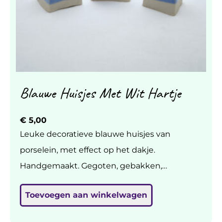
Blauwe Huisjes Met Wit Hartje
€
5,00
Leuke decoratieve blauwe huisjes van
porselein, met effect op het dakje.
Handgemaakt. Gegoten, gebakken,
geglazuurd op 1300 graden. H 4 tot 8 cm. €5
Toevoegen aan winkelwagen
per stuk, geef in een berichtje even aan of je
huisje 1,2 of 3 wilt.