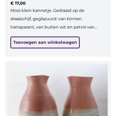
€
17,00
Mooi klein kannetje. Gedraaid op de
draaischijf, geglazuurd: van binnen
transparant, van buiten wit en petrol van
kleur. Steengoed gebakken, dus sterk en
Toevoegen aan winkelwagen
waterdicht. Vaatwasbestendig. Geschikt voor
etenswaren: water, melk, wijn. Maar er kan
ook een klein boeketje in. En zonder iets is
het het allermooist 😉 H: 12 cm, br: 12 cm (excl.
oor)