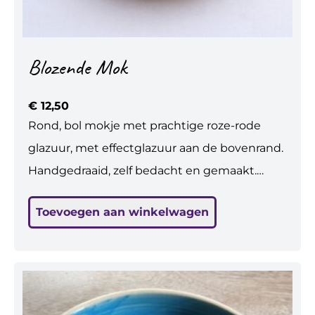
Blozende Mok
€
12,50
Rond, bol mokje met prachtige roze-rode
glazuur, met effectglazuur aan de bovenrand.
Handgedraaid, zelf bedacht en gemaakt.
Steengoed gebakken, dus sterk.
Toevoegen aan winkelwagen
Vaatwasbestendig. De ronde vorm ligt prettig
in de hand. Geschikt voor koffie en thee, maar
ook leuk voor wijn, toetje, soep... H: 7,5 cm, br:
8,5 cm.