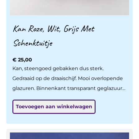
Kan Roze, Wit, Grijs Met
Schenktuitje
€
25,00
Kan, steengoed gebakken dus sterk.
Gedraaid op de draaischijf. Mooi overlopende
glazuren. Binnenkant transparant geglazuurd.
Geschikt voor drinken, bv. water, melk, wijn;
Toevoegen aan winkelwagen
voedselveilig. Ook leuk om bloemen in te
zetten, of nog leuker zonder iets?
Vaatwasbestendig. Prijs is per stuk. Hoogte is
20 cm. (zie andere item: hoogte is daar 18 cm.)