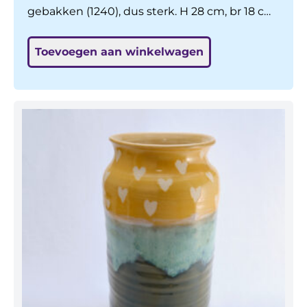
gebakken (1240), dus sterk. H 28 cm, br 18 cm.
Pootje was er eens af, bijna onzichtbaar
Toevoegen aan winkelwagen
gerepareerd, daardoor de helft goedkoper.