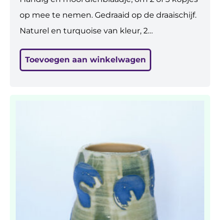
op mee te nemen. Gedraaid op de draaischijf.
Naturel en turquoise van kleur, 2
handgreepjes. Doorsnee 18 cm, h 3 cm.
Toevoegen aan winkelwagen
Steengoed gebakken dus sterk.
Vaatwasbestendig.