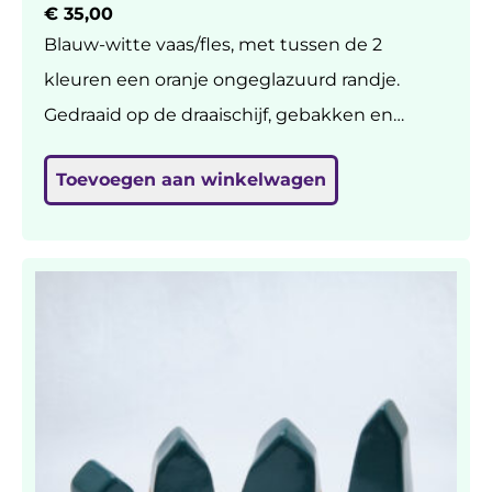
€
35,00
Blauw-witte vaas/fles, met tussen de 2
kleuren een oranje ongeglazuurd randje.
Gedraaid op de draaischijf, gebakken en
geglazuurd op 1240 graden, dus sterk en
Toevoegen aan winkelwagen
waterdicht. Geschikt voor bloemen of 1
bloem, maar zonder nog mooier ? H: 25 cm,
br: 11 cm.