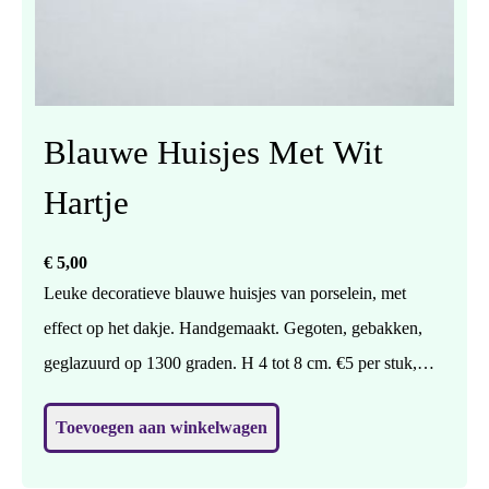
Blauwe Huisjes Met Wit
Hartje
€
5,00
Leuke decoratieve blauwe huisjes van porselein, met
effect op het dakje. Handgemaakt. Gegoten, gebakken,
geglazuurd op 1300 graden. H 4 tot 8 cm. €5 per stuk,
geef in een berichtje even aan of je huisje 1,2 of 3 wilt.
Toevoegen aan winkelwagen