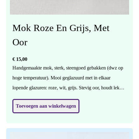
Mok Roze En Grijs, Met
Oor
€
15,00
Handgemaakte mok, sterk, steengoed gebakken (dwz op
hoge temperatuur). Mooi geglazuurd met in elkaar
lopende glazuren: roze, wit, grijs. Stevig oor, houdt lekker
vast. Vaatwasbestendig. Prijs per stuk. Hoogte 7 cm,
Toevoegen aan winkelwagen
doorsnede (in het midden) 9 cm.