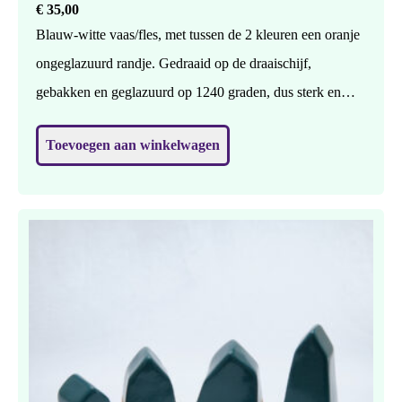
€
35,00
Blauw-witte vaas/fles, met tussen de 2 kleuren een oranje
ongeglazuurd randje. Gedraaid op de draaischijf,
gebakken en geglazuurd op 1240 graden, dus sterk en
waterdicht. Geschikt voor bloemen of 1 bloem, maar
Toevoegen aan winkelwagen
zonder nog mooier ? H: 25 cm, br: 11 cm.