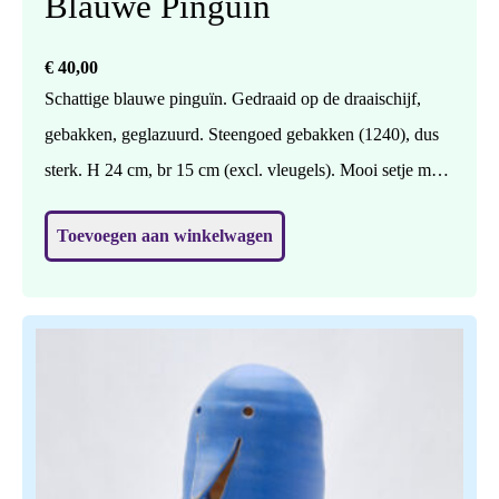
Blauwe Pinguïn
€
40,00
Schattige blauwe pinguïn. Gedraaid op de draaischijf,
gebakken, geglazuurd. Steengoed gebakken (1240), dus
sterk. H 24 cm, br 15 cm (excl. vleugels). Mooi setje met
de andere blauwe pinguïn (zie elders in de shop).
Toevoegen aan winkelwagen