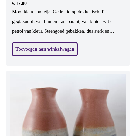
€
17,00
Mooi klein kannetje. Gedraaid op de draaischijf,
geglazuurd: van binnen transparant, van buiten wit en
petrol van kleur. Steengoed gebakken, dus sterk en
waterdicht. Vaatwasbestendig. Geschikt voor etenswaren:
Toevoegen aan winkelwagen
water, melk, wijn. Maar er kan ook een klein boeketje in.
En zonder iets is het het allermooist 😉 H: 12 cm, br: 12
cm (excl. oor)