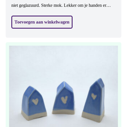
niet geglazuurd. Sterke mok. Lekker om je handen er
omheen te doen. Zachte vorm, mooie blauwe kleur.
Toevoegen aan winkelwagen
Vaatwasbestendig. H: 8,5 cm.