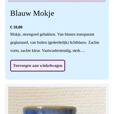
Blauw Mokje
€
10,00
Mokje, steengoed gebakken. Van binnen transparant
geglazuurd, van buiten (gedeeltelijk) lichtblauw. Zachte
vorm, zachte kleur. Vaatwasbestendig, sterk.
Handgedraaid, zelf bedacht en gemaakt, ook het glazuur
Toevoegen aan winkelwagen
zelf ontwikkeld. H: 7,5 cm, br: 8 cm.