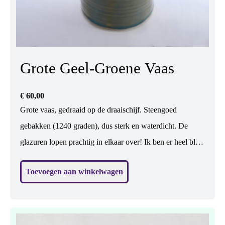
Grote Geel-Groene Vaas
€
60,00
Grote vaas, gedraaid op de draaischijf. Steengoed
gebakken (1240 graden), dus sterk en waterdicht. De
glazuren lopen prachtig in elkaar over! Ik ben er heel blij
mee. In het geel zijn hartjes uitgespaard met was. Er
Toevoegen aan winkelwagen
kunnen bloemen in. (Maar mss nog mooier zonder.... ?)
H: 24,5 cm, br: 13 cm.