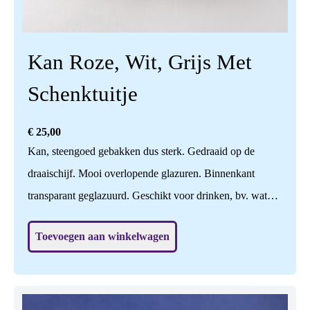
Kan Roze, Wit, Grijs Met
Schenktuitje
€
25,00
Kan, steengoed gebakken dus sterk. Gedraaid op de
draaischijf. Mooi overlopende glazuren. Binnenkant
transparant geglazuurd. Geschikt voor drinken, bv. water,
melk, wijn; voedselveilig. Ook leuk om bloemen in te
Toevoegen aan winkelwagen
zetten, of nog leuker zonder iets? Vaatwasbestendig. Prijs
is per stuk. Hoogte is 20 cm. (zie andere item: hoogte is
daar 18 cm.)