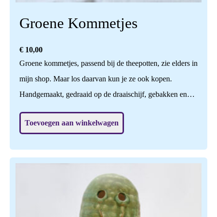
Groene Kommetjes
€
10,00
Groene kommetjes, passend bij de theepotten, zie elders in
mijn shop. Maar los daarvan kun je ze ook kopen.
Handgemaakt, gedraaid op de draaischijf, gebakken en
geglazuurd op 1140 graden. Naturel glanzend van binnen.
Toevoegen aan winkelwagen
Een feestje om te gebruiken!