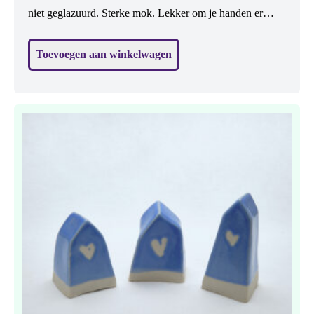
niet geglazuurd. Sterke mok. Lekker om je handen er
omheen te doen. Zachte vorm, mooie blauwe kleur.
Toevoegen aan winkelwagen
Vaatwasbestendig. H: 8,5 cm.