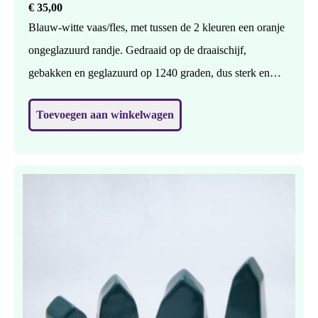
€
35,00
Blauw-witte vaas/fles, met tussen de 2 kleuren een oranje
ongeglazuurd randje. Gedraaid op de draaischijf,
gebakken en geglazuurd op 1240 graden, dus sterk en
waterdicht. Geschikt voor bloemen of 1 bloem, maar
Toevoegen aan winkelwagen
zonder nog mooier ? H: 25 cm, br: 11 cm.