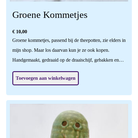
Groene Kommetjes
€
10,00
Groene kommetjes, passend bij de theepotten, zie elders in
mijn shop. Maar los daarvan kun je ze ook kopen.
Handgemaakt, gedraaid op de draaischijf, gebakken en
geglazuurd op 1140 graden. Naturel glanzend van binnen.
Toevoegen aan winkelwagen
Een feestje om te gebruiken!