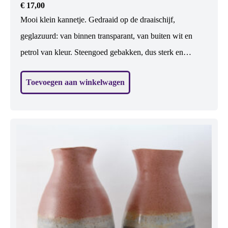
€
17,00
Mooi klein kannetje. Gedraaid op de draaischijf,
geglazuurd: van binnen transparant, van buiten wit en
petrol van kleur. Steengoed gebakken, dus sterk en
waterdicht. Vaatwasbestendig. Geschikt voor etenswaren:
Toevoegen aan winkelwagen
water, melk, wijn. Maar er kan ook een klein boeketje in.
En zonder iets is het het allermooist 😉 H: 12 cm, br: 12
cm (excl. oor)