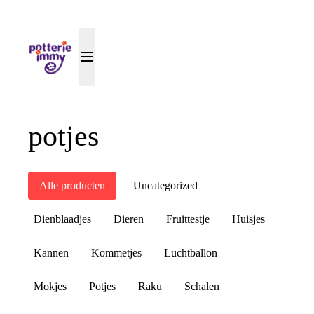
potjes
Alle producten
Uncategorized
Dienblaadjes
Dieren
Fruittestje
Huisjes
Kannen
Kommetjes
Luchtballon
Mokjes
Potjes
Raku
Schalen