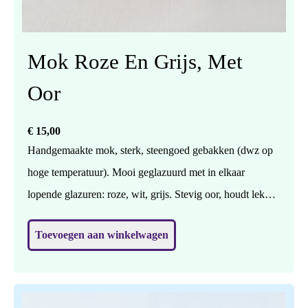
Mok Roze En Grijs, Met
Oor
€
15,00
Handgemaakte mok, sterk, steengoed gebakken (dwz op
hoge temperatuur). Mooi geglazuurd met in elkaar
lopende glazuren: roze, wit, grijs. Stevig oor, houdt lekker
vast. Vaatwasbestendig. Prijs per stuk. Hoogte 7 cm,
Toevoegen aan winkelwagen
doorsnede (in het midden) 9 cm.