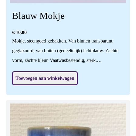
Blauw Mokje
€
10,00
Mokje, steengoed gebakken. Van binnen transparant
geglazuurd, van buiten (gedeeltelijk) lichtblauw. Zachte
vorm, zachte kleur. Vaatwasbestendig, sterk.
Handgedraaid, zelf bedacht en gemaakt, ook het glazuur
Toevoegen aan winkelwagen
zelf ontwikkeld. H: 7,5 cm, br: 8 cm.