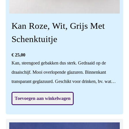
Kan Roze, Wit, Grijs Met
Schenktuitje
€
25,00
Kan, steengoed gebakken dus sterk. Gedraaid op de
draaischijf. Mooi overlopende glazuren. Binnenkant
transparant geglazuurd. Geschikt voor drinken, bv. water,
melk, wijn; voedselveilig. Ook leuk om bloemen in te
Toevoegen aan winkelwagen
zetten, of nog leuker zonder iets? Vaatwasbestendig. Prijs
is per stuk. Hoogte is 20 cm. (zie andere item: hoogte is
daar 18 cm.)