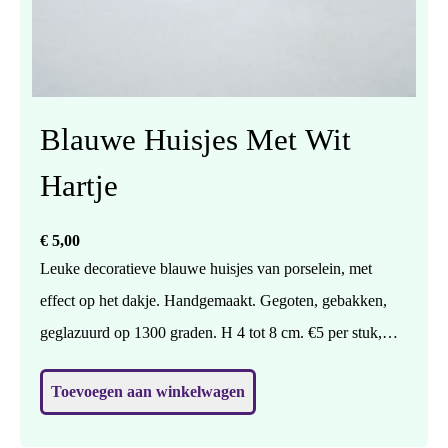
Blauwe Huisjes Met Wit
Hartje
€
5,00
Leuke decoratieve blauwe huisjes van porselein, met
effect op het dakje. Handgemaakt. Gegoten, gebakken,
geglazuurd op 1300 graden. H 4 tot 8 cm. €5 per stuk,
geef in een berichtje even aan of je huisje 1,2 of 3 wilt.
Toevoegen aan winkelwagen