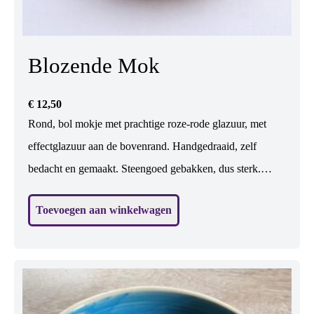
Blozende Mok
€
12,50
Rond, bol mokje met prachtige roze-rode glazuur, met
effectglazuur aan de bovenrand. Handgedraaid, zelf
bedacht en gemaakt. Steengoed gebakken, dus sterk.
Vaatwasbestendig. De ronde vorm ligt prettig in de hand.
Toevoegen aan winkelwagen
Geschikt voor koffie en thee, maar ook leuk voor wijn,
toetje, soep... H: 7,5 cm, br: 8,5 cm.