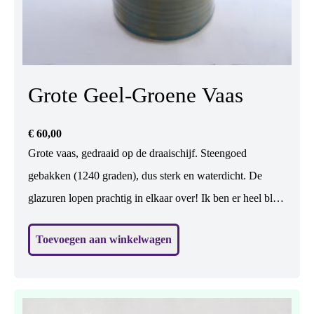
Grote Geel-Groene Vaas
€
60,00
Grote vaas, gedraaid op de draaischijf. Steengoed
gebakken (1240 graden), dus sterk en waterdicht. De
glazuren lopen prachtig in elkaar over! Ik ben er heel blij
mee. In het geel zijn hartjes uitgespaard met was. Er
Toevoegen aan winkelwagen
kunnen bloemen in. (Maar mss nog mooier zonder.... ?)
H: 24,5 cm, br: 13 cm.