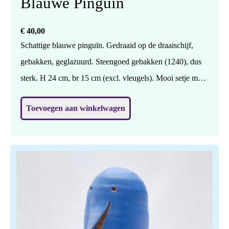
Blauwe Pinguïn
€
40,00
Schattige blauwe pinguïn. Gedraaid op de draaischijf,
gebakken, geglazuurd. Steengoed gebakken (1240), dus
sterk. H 24 cm, br 15 cm (excl. vleugels). Mooi setje met
de andere blauwe pinguïn (zie elders in de shop).
Toevoegen aan winkelwagen