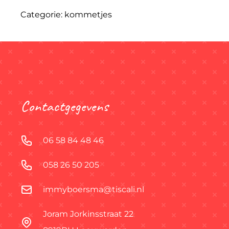
Categorie:
kommetjes
Contactgegevens
06 58 84 48 46
058 26 50 205
immyboersma@tiscali.nl
Joram Jorkinsstraat 22