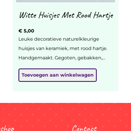
Witte Huisjes Met Rood Hartje
€
5,00
Leuke decoratieve naturelkleurige
huisjes van keramiek, met rood hartje.
Handgemaakt. Gegoten, gebakken,
geglazuurd op 1040 graden. H 4,5 tot 9
Toevoegen aan winkelwagen
cm, br 3 tot 5 cm. €5 per stuk, geef in
een berichtje even aan of je huisje 1,2,3
shop
Contact