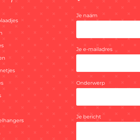
Je naam
laadjes
n
es
Je e-mailadres
en
etjes
es
Onderwerp
s
Je bericht
elhangers
n