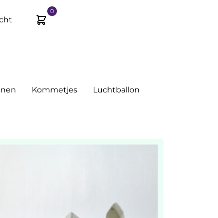
0
cht
nnen
Kommetjes
Luchtballon
f 4 wilt.