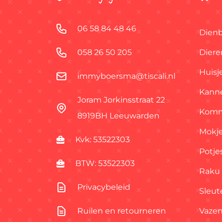
06 58 84 48 46
Dienb
058 26 50 205
Diere
Huisj
immyboersma@tiscali.nl
Kann
Joram Jorkinsstraat 22
Komm
8919BH Leeuwarden
Mokj
Kvk: 53522303
Potje
BTW: 53522303
Raku
Privacybeleid
Sleut
Ruilen en retourneren
Vaze