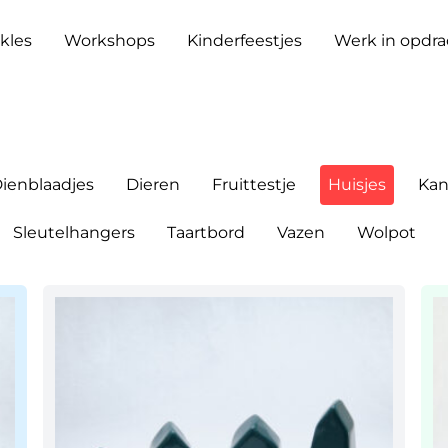
kles
Workshops
Kinderfeestjes
Werk in opdra
ienblaadjes
Dieren
Fruittestje
Huisjes
Ka
Sleutelhangers
Taartbord
Vazen
Wolpot
o