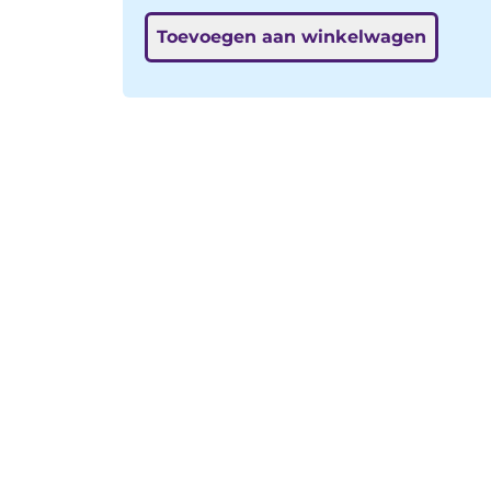
geglazuurd op 1300 graden. H 4 tot 8
Toevoegen aan winkelwagen
cm. €5 per stuk, geef in een berichtje
even aan of je huisje 1,2 of 3 wilt.