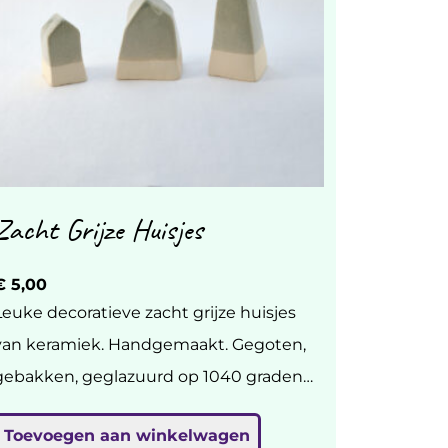
Zacht Grijze Huisjes
€
5,00
Leuke decoratieve zacht grijze huisjes
n keramiek. Handgemaakt. Gegoten,
gebakken, geglazuurd op 1040 graden.
 4,5 tot 9 cm, br 3 tot 5 cm. €5 per
Toevoegen aan winkelwagen
stuk, geef in een berichtje even aan of