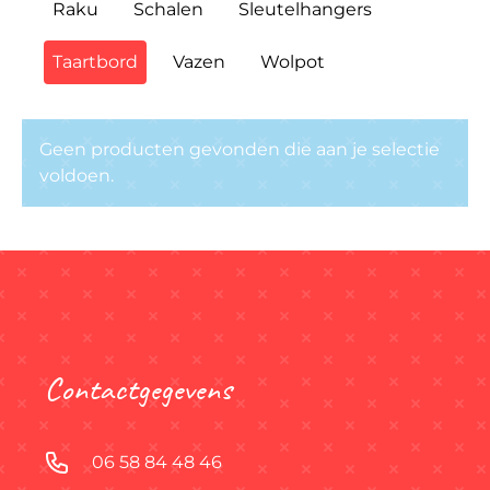
Raku
Schalen
Sleutelhangers
Taartbord
Vazen
Wolpot
Geen producten gevonden die aan je selectie
voldoen.
Contactgegevens
06 58 84 48 46