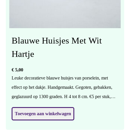
Blauwe Huisjes Met Wit
Hartje
€
5,00
Leuke decoratieve blauwe huisjes van porselein, met
effect op het dakje. Handgemaakt. Gegoten, gebakken,
geglazuurd op 1300 graden. H 4 tot 8 cm. €5 per stuk,
geef in een berichtje even aan of je huisje 1,2 of 3 wilt.
Toevoegen aan winkelwagen