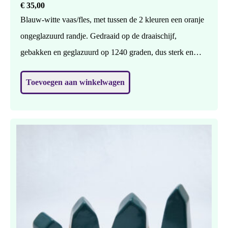
€
35,00
Blauw-witte vaas/fles, met tussen de 2 kleuren een oranje
ongeglazuurd randje. Gedraaid op de draaischijf,
gebakken en geglazuurd op 1240 graden, dus sterk en
waterdicht. Geschikt voor bloemen of 1 bloem, maar
Toevoegen aan winkelwagen
zonder nog mooier ? H: 25 cm, br: 11 cm.