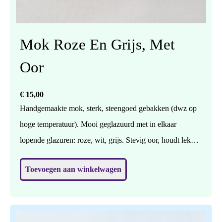
Mok Roze En Grijs, Met
Oor
€
15,00
Handgemaakte mok, sterk, steengoed gebakken (dwz op
hoge temperatuur). Mooi geglazuurd met in elkaar
lopende glazuren: roze, wit, grijs. Stevig oor, houdt lekker
vast. Vaatwasbestendig. Prijs per stuk. Hoogte 7 cm,
Toevoegen aan winkelwagen
doorsnede (in het midden) 9 cm.