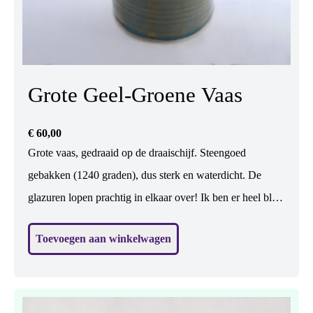
Grote Geel-Groene Vaas
€
60,00
Grote vaas, gedraaid op de draaischijf. Steengoed
gebakken (1240 graden), dus sterk en waterdicht. De
glazuren lopen prachtig in elkaar over! Ik ben er heel blij
mee. In het geel zijn hartjes uitgespaard met was. Er
Toevoegen aan winkelwagen
kunnen bloemen in. (Maar mss nog mooier zonder.... ?)
H: 24,5 cm, br: 13 cm.