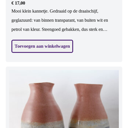
€
17,00
Mooi klein kannetje. Gedraaid op de draaischijf,
geglazuurd: van binnen transparant, van buiten wit en
petrol van kleur. Steengoed gebakken, dus sterk en
waterdicht. Vaatwasbestendig. Geschikt voor etenswaren:
Toevoegen aan winkelwagen
water, melk, wijn. Maar er kan ook een klein boeketje in.
En zonder iets is het het allermooist 😉 H: 12 cm, br: 12
cm (excl. oor)