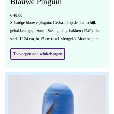
Blauwe Pinguïn
€
40,00
Schattige blauwe pinguïn. Gedraaid op de draaischijf,
gebakken, geglazuurd. Steengoed gebakken (1240), dus
sterk. H 24 cm, br 15 cm (excl. vleugels). Mooi setje met
de andere blauwe pinguïn (zie elders in de shop).
Toevoegen aan winkelwagen